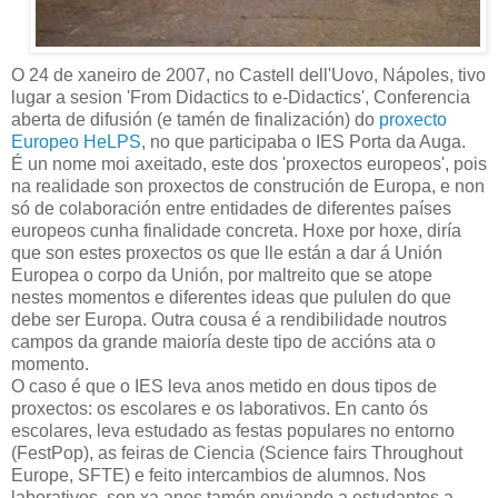
O 24 de xaneiro de 2007, no Castell dell'Uovo, Nápoles, tivo
lugar a sesion 'From Didactics to e-Didactics', Conferencia
aberta de difusión (e tamén de finalización) do
proxecto
Europeo HeLPS
, no que participaba o IES Porta da Auga.
É un nome moi axeitado, este dos 'proxectos europeos', pois
na realidade son proxectos de construción de Europa, e non
só de colaboración entre entidades de diferentes países
europeos cunha finalidade concreta. Hoxe por hoxe, diría
que son estes proxectos os que lle están a dar á Unión
Europea o corpo da Unión, por maltreito que se atope
nestes momentos e diferentes ideas que pululen do que
debe ser Europa. Outra cousa é a rendibilidade noutros
campos da grande maioría deste tipo de accións ata o
momento.
O caso é que o IES leva anos metido en dous tipos de
proxectos: os escolares e os laborativos. En canto ós
escolares, leva estudado as festas populares no entorno
(FestPop), as feiras de Ciencia (Science fairs Throughout
Europe, SFTE) e feito intercambios de alumnos. Nos
laborativos, son xa anos tamén enviando a estudantes a