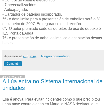
- Control de volume electrónico.
- 7 preecualizacións.
- Autoapagado.
- Cargador de baterías incorporado.
5º.- A data límite para a presentación de traballos será o 31
de xaneiro de 2007. Entregaranse en dirección.
6º.- O autor premiado cede os dereitos de uso do debuxo ó
IES Porta da Auga.
7º.- A presentación de traballos implica a aceptación destas
bases.
Agremon
at
2:55 p.m.
Ningún comentario:
Compartir
2007/01/09
A Lúa entra no Sistema Internacional de
unidades
Esa é anova: Para evitar incidentes como o que precipitou
unha nave contra o chan en Marte, a NASA declarou que