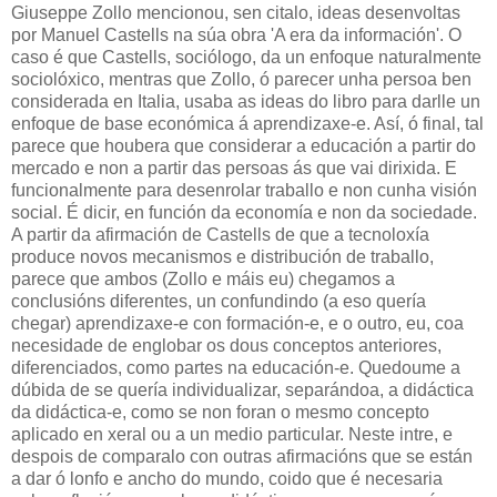
Giuseppe Zollo mencionou, sen citalo, ideas desenvoltas
por Manuel Castells na súa obra 'A era da información'. O
caso é que Castells, sociólogo, da un enfoque naturalmente
sociolóxico, mentras que Zollo, ó parecer unha persoa ben
considerada en Italia, usaba as ideas do libro para darlle un
enfoque de base económica á aprendizaxe-e. Así, ó final, tal
parece que houbera que considerar a educación a partir do
mercado e non a partir das persoas ás que vai dirixida. E
funcionalmente para desenrolar traballo e non cunha visión
social. É dicir, en función da economía e non da sociedade.
A partir da afirmación de Castells de que a tecnoloxía
produce novos mecanismos e distribución de traballo,
parece que ambos (Zollo e máis eu) chegamos a
conclusións diferentes, un confundindo (a eso quería
chegar) aprendizaxe-e con formación-e, e o outro, eu, coa
necesidade de englobar os dous conceptos anteriores,
diferenciados, como partes na educación-e. Quedoume a
dúbida de se quería individualizar, separándoa, a didáctica
da didáctica-e, como se non foran o mesmo concepto
aplicado en xeral ou a un medio particular. Neste intre, e
despois de comparalo con outras afirmacións que se están
a dar ó lonfo e ancho do mundo, coido que é necesaria