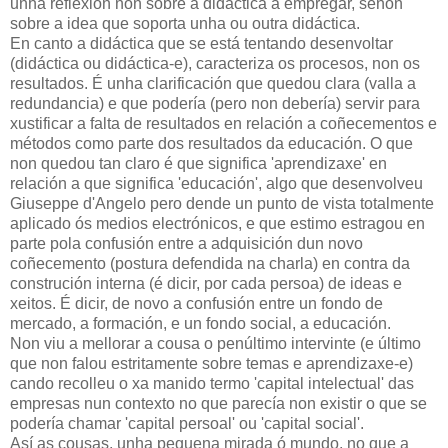
unha reflexión non sobre a didáctica a empregar, senón
sobre a idea que soporta unha ou outra didáctica.
En canto a didáctica que se está tentando desenvoltar
(didáctica ou didáctica-e), caracteriza os procesos, non os
resultados. É unha clarificación que quedou clara (valla a
redundancia) e que podería (pero non debería) servir para
xustificar a falta de resultados en relación a coñecementos e
métodos como parte dos resultados da educación. O que
non quedou tan claro é que significa 'aprendizaxe' en
relación a que significa 'educación', algo que desenvolveu
Giuseppe d'Angelo pero dende un punto de vista totalmente
aplicado ós medios electrónicos, e que estimo estragou en
parte pola confusión entre a adquisición dun novo
coñecemento (postura defendida na charla) en contra da
construción interna (é dicir, por cada persoa) de ideas e
xeitos. É dicir, de novo a confusión entre un fondo de
mercado, a formación, e un fondo social, a educación.
Non viu a mellorar a cousa o penúltimo intervinte (e último
que non falou estritamente sobre temas e aprendizaxe-e)
cando recolleu o xa manido termo 'capital intelectual' das
empresas nun contexto no que parecía non existir o que se
podería chamar 'capital persoal' ou 'capital social'.
Así as cousas, unha pequena mirada ó mundo, no que a