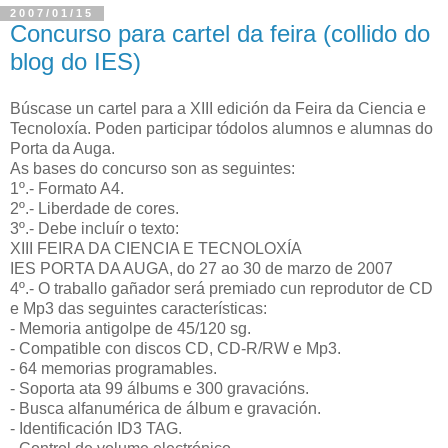
2007/01/15
Concurso para cartel da feira (collido do
blog do IES)
Búscase un cartel para a XIII edición da Feira da Ciencia e
Tecnoloxía. Poden participar tódolos alumnos e alumnas do
Porta da Auga.
As bases do concurso son as seguintes:
1º.- Formato A4.
2º.- Liberdade de cores.
3º.- Debe incluír o texto:
XIII FEIRA DA CIENCIA E TECNOLOXÍA
IES PORTA DA AUGA, do 27 ao 30 de marzo de 2007
4º.- O traballo gañador será premiado cun reprodutor de CD
e Mp3 das seguintes características:
- Memoria antigolpe de 45/120 sg.
- Compatible con discos CD, CD-R/RW e Mp3.
- 64 memorias programables.
- Soporta ata 99 álbums e 300 gravacións.
- Busca alfanumérica de álbum e gravación.
- Identificación ID3 TAG.