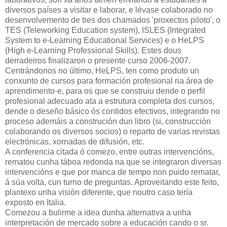
diversos países a visitar e laborar, e lévase colaborado no
desenvolvemento de tres dos chamados 'proxectos piloto', o
TES (Teleworking Education system), ISLES (Integrated
System to e-Learning Educational Services) e o HeLPS
(High e-Learning Professional Skills). Estes dous
derradeiros finalizaron o presente curso 2006-2007.
Centrándonos no último, HeLPS, ten como produto un
conxunto de cursos para formación profesional na área de
aprendimento-e, para os que se construiu dende o perfil
profesional adecuado ata a estrutura completa dos cursos,
dende o deseño básico ós contidos efectivos, integrando no
proceso ademáis a construción dun libro (si, construcción
colaborando os diversos socios) o reparto de varias revistas
electrónicas, xornadas de difusión, etc.
A conferencia citada ó comezo, entre outras intervencións,
rematou cunha táboa redonda na que se integraron diversas
intervencións e que por manca de tempo non puido rematar,
á súa volta, cun turno de preguntas. Aproveitando este feito,
plantexo unha visión diferente, que noutro caso tería
exposto en Italia.
Comezou a bulirme a idea dunha alternativa a unha
interpretación de mercado sobre a educación cando o sr.