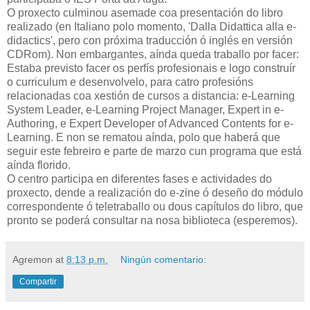
O proxecto culminou asemade coa presentación do libro
realizado (en Italiano polo momento, 'Dalla Didattica alla e-
didactics', pero con próxima traducción ó inglés en versión
CDRom). Non embargantes, aínda queda traballo por facer:
Estaba previsto facer os perfís profesionais e logo construír
o curriculum e desenvolvelo, para catro profesións
relacionadas coa xestión de cursos a distancia: e-Learning
System Leader, e-Learning Project Manager, Expert in e-
Authoring, e Expert Developer of Advanced Contents for e-
Learning. E non se rematou aínda, polo que haberá que
seguir este febreiro e parte de marzo cun programa que está
aínda florido.
O centro participa en diferentes fases e actividades do
proxecto, dende a realización do e-zine ó deseño do módulo
correspondente ó teletraballo ou dous capítulos do libro, que
pronto se poderá consultar na nosa biblioteca (esperemos).
Agremon
at
8:13 p.m.
Ningún comentario:
Compartir