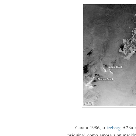
Cara a 1986, o
iceberg
A23a qu
máquina', como amosa a animació