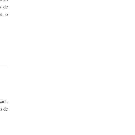
s de
e, o
ara,
ns de