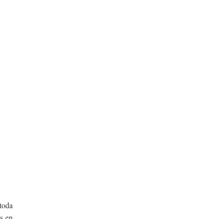
toda
as en