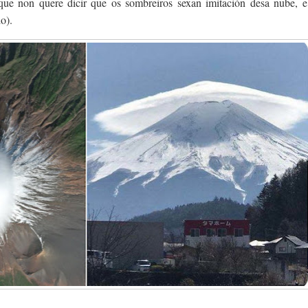
ue non quere dicir que os sombreiros sexan imitación desa nube, e
io).