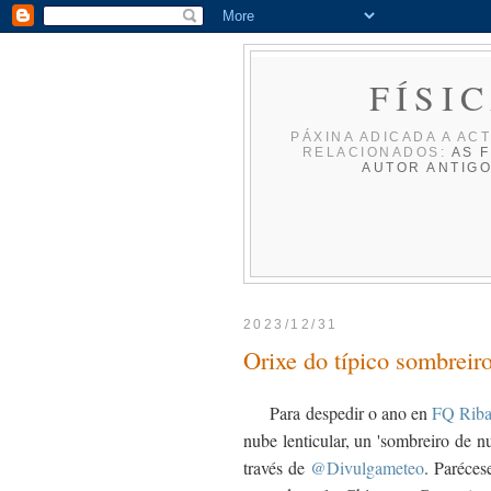
FÍSI
PÁXINA ADICADA A ACT
RELACIONADOS:
AS F
AUTOR
ANTIG
2023/12/31
Orixe do típico sombreir
Para despedir o ano en
FQ Rib
nube lenticular, un 'sombreiro de n
través de
@Divulgameteo
. Paréces