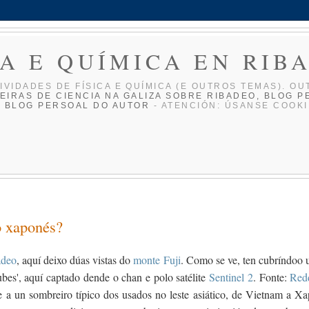
CA E QUÍMICA EN RIB
IVIDADES DE FÍ­SICA E QUÍ­MICA (E OUTROS TEMAS). OU
EIRAS DE CIENCIA NA GALIZA
SOBRE RIBADEO, BLOG P
O BLOG PERSOAL DO AUTOR
- ATENCIÓN: ÚSANSE COOKI
o xaponés?
adeo
, aquí deixo dúas vistas do
monte Fuji
. Como se ve, ten cubríndoo 
ubes', aquí captado dende o chan e polo satélite
Sentinel 2
. Fonte:
Red
e a un sombreiro típico dos usados no leste asiático, de Vietnam a Xa