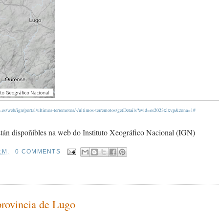
.es/web/ign/portal/ultimos-terremotos/-/ultimos-terremotos/getDetails?evid=es2023xlxvp&zona=1#
tán dispoñibles na web do Instituto Xeográfico Nacional (IGN)
.M.
0 COMMENTS
rovincia de Lugo