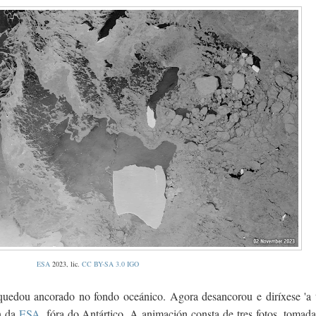
ESA
2023, lic.
CC BY-SA 3.0 IGO
edou ancorado no fondo oceánico. Agora desancorou e diríxese 'a 
n da
ESA
, fóra do Antártico. A animación consta de tres fotos, tomad