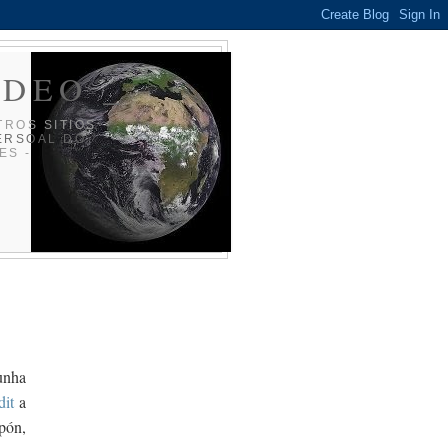
ADEO _
TROS SITIOS
ERSOAL DO
ES -
unha
dit
a
pón,