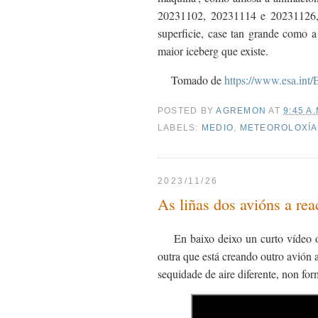
20231102, 20231114 e 20231126,
superficie, case tan grande como a
maior iceberg que existe.
Tomado de
https://www.esa.int
POSTED BY
AGREMON
AT
9:45 A.
LABELS:
MEDIO
,
METEOROLOXÍA
2023/11/26
As liñas dos avións a rea
En baixo deixo un curto vídeo 
outra que está creando outro avión a
sequidade de aire diferente, non fo