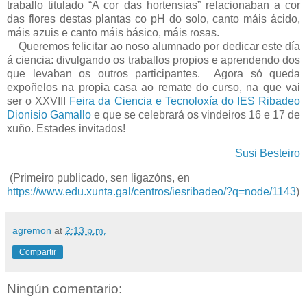
traballo titulado “A cor das hortensias” relacionaban a cor
das flores destas plantas co pH do solo, canto máis ácido,
máis azuis e canto máis básico, máis rosas.
Queremos felicitar ao noso alumnado por dedicar este día
á ciencia: divulgando os traballos propios e aprendendo dos
que levaban os outros participantes. Agora só queda
expoñelos na propia casa ao remate do curso, na que vai
ser o XXVIII
Feira da Ciencia e Tecnoloxía do IES Ribadeo
Dionisio Gamallo
e que se celebrará os vindeiros 16 e 17 de
xuño. Estades invitados!
Susi Besteiro
(Primeiro publicado, sen ligazóns, en
https://www.edu.xunta.gal/centros/iesribadeo/?q=node/1143
)
agremon
at
2:13 p.m.
Compartir
Ningún comentario: