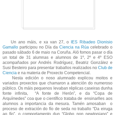
Un ano máis, e xa van 27, o
IES Ribadeo Dionisio
Gamallo
participou no Día da
Ciencia na Rúa
celebrado o
pasado sábado 6 de maio na Coruña. Aló fomos pasar o día
un total de 31 alumnas e alumnos de 1º, 2º e 4º ESO
acompañados por Andrés Rodríguez, Beatriz González e
Susi Besteiro para presentar traballos realizados no
Club de
Ciencia
e na materia de Proxecto Competencial.
Nesta edición o noso alumnado explicou moitos e
variados proxectos que chamaron a atención do numeroso
público. Os máis pequenos levaban réplicas caseiras dunha
fonte infinita, “A fonte de Herón”, e da “Copa de
Arquímedes” coa que o científico trataba de ensinarlles aos
alumnos a importancia da mesura. Tamén amosaban o
proceso de extración do fío de seda no traballo “Da eiruga
ao fío”, o comportamento dun “Globo non newtoniano” e