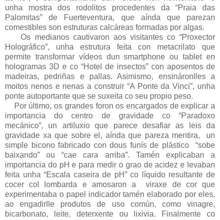
unha mostra dos rodolitos procedentes da “Praia das
Palomitas” de Fuerteventura, que aínda que parezan
comestibles son estruturas calcáreas formadas por algas.
Os medianos cautivaron aos visitantes co “Proxector
Holográfico”, unha estrutura feita con metacrilato que
permite transformar vídeos dun smartphone ou tablet en
hologramas 3D e co “Hotel de insectos” con aposentos de
madeiras, pedriñas e pallas. Asimismo, ensináronlles a
moitos nenos e nenas a construir “A Ponte da Vinci”, unha
ponte autoportante que se suxeita co seu propio peso.
Por último, os grandes foron os encargados de explicar a
importancia do centro de gravidade co “Paradoxo
mecánico”, un artiluxio que parece desafiar as leis da
gravidade xa que sobre el, aínda que pareza mentira, un
simple bicono fabricado con dous funís de plástico “sobe
baixando” ou “cae cara arriba”. Tamén explicaban a
importancia do pH e para medir o grao de acidez e levaban
feita unha “Escala caseira de pH” co líquido resultante de
cocer col lombarda e amosaron a viraxe de cor que
experimentaba o papel indicador tamén elaborado por eles,
ao engadirlle produtos de uso común, como vinagre,
bicarbonato, leite, deterxente ou lixivia. Finalmente co