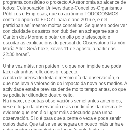
programa constitúeo o proxecto A Astronomía ao alcance de
todos: Colaboración Universidade-Concellos-Organismos
Públicos e Empresas, que co acrónimo TODOCOSMOS
conta co apoio da FECYT para o ano 2016 e, e nel
participan así mesmo moitos concellos. Se queren poder ver
con claridade os astros non dubiden en achegarse ata o
Cantón dos Moreno e botar un ollo polo telescopio e
escoitar as explicacións do persoal do Observatorio Ramón
María Aller. Será hoxe, xoves 11 de agosto, a partir das
22:30 horas".
"
Unha vez máis, non puiden ir, o que non impide que poda
facer algunhas reflexións ó respecto.
A nota de prensa foi feita o mesmo día da observación, o
que nos leva á valoración do impacto da nova nos medios. A
actividade estaba prevista dende moito tempo antes, co que
se podía ter difundido doutro xeito.
Na imaxe, de outras observacións semellantes anteriores,
vese o lugar da observación e as condicións da mesma. É
evidente que non é o lugar máis adecuado para unha
observación. Si o é para que a xente o vexa e poda sentir
curiosidade. Que tal se se achegara un pouco máis unha e
outra postura diminuíndo as luces (e polo tanto, a