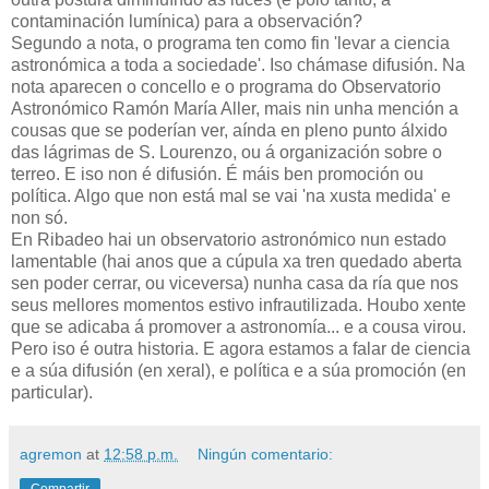
contaminación lumínica) para a observación?
Segundo a nota, o programa ten como fin 'levar a ciencia
astronómica a toda a sociedade'. Iso chámase difusión. Na
nota aparecen o concello e o programa do Observatorio
Astronómico Ramón María Aller, mais nin unha mención a
cousas que se poderían ver, aínda en pleno punto álxido
das lágrimas de S. Lourenzo, ou á organización sobre o
terreo. E iso non é difusión. É máis ben promoción ou
política. Algo que non está mal se vai 'na xusta medida' e
non só.
En Ribadeo hai un observatorio astronómico nun estado
lamentable (hai anos que a cúpula xa tren quedado aberta
sen poder cerrar, ou viceversa) nunha casa da ría que nos
seus mellores momentos estivo infrautilizada. Houbo xente
que se adicaba á promover a astronomía... e a cousa virou.
Pero iso é outra historia. E agora estamos a falar de ciencia
e a súa difusión (en xeral), e política e a súa promoción (en
particular).
agremon
at
12:58 p.m.
Ningún comentario:
Compartir