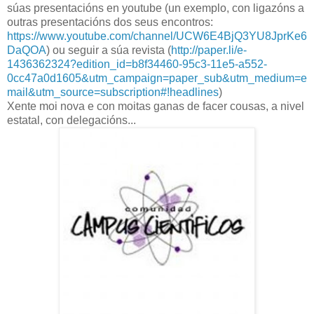
súas presentacións en youtube (un exemplo, con ligazóns a
outras presentacións dos seus encontros:
https://www.youtube.com/channel/UCW6E4BjQ3YU8JprKe6
DaQOA
) ou seguir a súa revista (
http://paper.li/e-
1436362324?edition_id=b8f34460-95c3-11e5-a552-
0cc47a0d1605&utm_campaign=paper_sub&utm_medium=e
mail&utm_source=subscription#!headlines
)
Xente moi nova e con moitas ganas de facer cousas, a nivel
estatal, con delegacións...