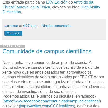
Esta entrada participa na
LXV Edición
do
Antroido da
Física/Carnaval de la Física
, aloxada no blog
High Ability
Dimension
.
agremon
at
4:07 p.m.
Ningún comentario:
Compartir
2015/12/01
Comunidade de campus científicos
Naceu unha nova comunidade en prol da ciencia. A
Comunidade de campus científicos veu á vida a partir de
xente nova que en anos pasados ten aproveitado os
campus científicos de verán organizados por FECYT. Agora
son elas e eles quen se autoorganiza e brinda a si mesmas
e á sociedade as posibilidades dunha asociación a favor da
ciencia, da investigación e da súa difusión.
Podemos atopalas (e unirnos ou seguilas) en facebook
(
https://www.facebook.com/comunidadcampuscientificos/
)
ou twitter (
https://twitter.com/CCCientificos
), desfrutar das