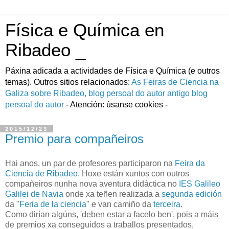
Física e Química en
Ribadeo _
Páxina adicada a actividades de Fí­sica e Quí­mica (e outros
temas). Outros sitios relacionados:
As Feiras de Ciencia na
Galiza
sobre Ribadeo, blog persoal do autor
antigo blog
persoal do autor
- Atención: úsanse cookies -
2015/12/23
Premio para compañeiros
Hai anos, un par de profesores participaron na
Feira da
Ciencia de Ribadeo
. Hoxe están xuntos con outros
compañeiros nunha nova aventura didáctica no
IES Galileo
Galilei de Navia
onde xa teñen realizada a
segunda edición
da "
Feria de la ciencia
" e van camiño da
terceira
.
Como dirían algúns, 'deben estar a facelo ben', pois a máis
de premios xa conseguidos a traballos presentados,