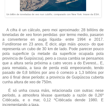
.
Un billón de toneladas de xeo nun cubiño, comparado con New York. Imaxe da ESA
A cifra é un cálculo, pero moi aproximado: 28 billóns de
toneladas de xeo foron perdidas -por termo medio, pasaron
a converterse en auga líquida- entre 1994 e 2017.
Fundíronse en 23 anos. É dicir, algo máis -pouco- do que
representa un cubo de 30 km de lado. Pode parecer pouco
pola superficie (a metade da superficie ocupada pola
provincia de Guipúscoa), pero a cousa cambia se pensamos
que a altura sería próxima a catro veces a do Everest... E,
para rematala, a taxa de perda está empeorando, tendo
pasado de 0,8 billóns por ano ó comezo a 1,3 billóns por
ano ó final dese período: a provincia de Guipúscoa cuberta
cunha altura de xeo de 750m.
É só unha cousa máis, relacionada con outras: nese
período, a atmosfera lévase quentado a razón de 0,26º
C/década, e o mar, 0,12 ºC/década dende 1980. E
incrementando a taxa.