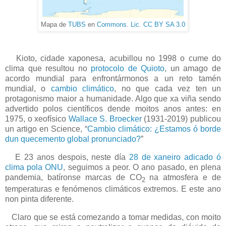
Mapa de
TUBS
en
Commons
.
Lic. CC BY SA 3.0
Kioto, cidade xaponesa, acubillou no 1998 o cume do
clima que resultou no
protocolo de Quioto
, un amago de
acordo mundial para enfrontármonos a un reto tamén
mundial, o
cambio climático
, no que cada vez ten un
protagonismo maior a humanidade. Algo que xa viña sendo
advertido polos científicos dende moitos anos antes: en
1975, o xeofísico
Wallace S. Broecker
(1931-2019) publicou
un artigo en Science, “
Cambio climático: ¿Estamos ó borde
dun quecemento global pronunciado?
”
E 23 anos despois, neste día
28 de xaneiro adicado ó
clima pola ONU
, seguimos a peor. O ano pasado, en plena
pandemia, batíronse marcas de CO
na atmosfera e de
2
temperaturas e fenómenos climáticos extremos. E este ano
non pinta diferente.
Claro que se está comezando a tomar medidas, con moito