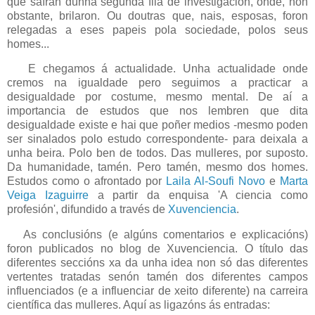
que saíran dunha segunda fila de investigación, onde, non
obstante, brilaron. Ou doutras que, nais, esposas, foron
relegadas a eses papeis pola sociedade, polos seus
homes...
E chegamos á actualidade. Unha actualidade onde
cremos na igualdade pero seguimos a practicar a
desigualdade por costume, mesmo mental. De aí a
importancia de estudos que nos lembren que dita
desigualdade existe e hai que poñer medios -mesmo poden
ser sinalados polo estudo correspondente- para deixala a
unha beira. Polo ben de todos. Das mulleres, por suposto.
Da humanidade, tamén. Pero tamén, mesmo dos homes.
Estudos como o afrontado por
Laila Al-Soufi Novo
e
Marta
Veiga Izaguirre
a partir da enquisa 'A ciencia como
profesión', difundido a través de
Xuvenciencia
.
As conclusións (e algúns comentarios e explicacións)
foron publicados no blog de Xuvenciencia. O título das
diferentes seccións xa da unha idea non só das diferentes
vertentes tratadas senón tamén dos diferentes campos
influenciados (e a influenciar de xeito diferente) na carreira
científica das mulleres. Aquí as ligazóns ás entradas: