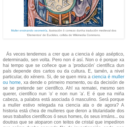
Muller ensinando xeometría
, ilustración ó comezo dunha tradución medieval dos
'Elementos' de Euclides, collida de Wikimedia Commons.
Ás veces tendemos a crer que a ciencia é algo aséptico,
determinado, sen volta. Pero non é así. Non o é porque xa
hai tempo que se coñece que a 'produción' científica dun
país depende dos cartos ou da cultura. E, tamén, a nivel
particular, do xénero. Si, de se quen mira a
ciencia é muller
ou home
, xa dende o primeiro momento, ou da decisión de
se se pretende ser científico. Ah! xa rematei, mesmo sen
querer, científico nun 'o' e non nun 'a'. E é que na miña
cabeza, a palabra está asociada ó masculino. Será porque
a muller estivo relegada na ciencia ata o de agora? A
historia está chea de mulleres que deron a titularidade dos
seus traballos científicos ó seus homes, ós seus irmáns... ou
doutras que se atoparon con teitos de cristal que impediron