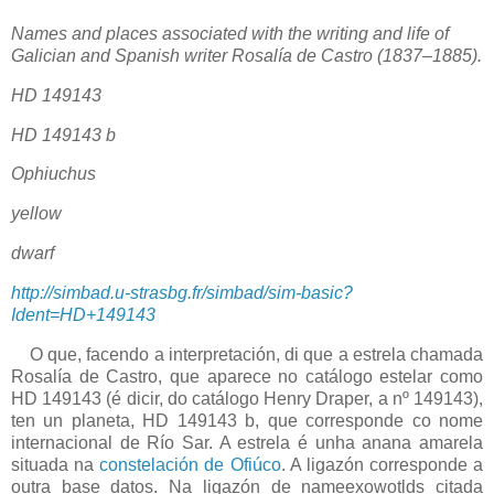
Names and places associated with the writing and life of
Galician and Spanish writer Rosalía de Castro (1837–1885).
HD 149143
HD 149143 b
Ophiuchus
yellow
dwarf
http://simbad.u-strasbg.fr/simbad/sim-basic?
Ident=HD+149143
O que, facendo a interpretación, di que a estrela chamada
Rosalía de Castro, que aparece no catálogo estelar como
HD 149143 (é dicir, do catálogo Henry Draper, a nº 149143),
ten un planeta, HD 149143 b, que corresponde co nome
internacional de Río Sar. A estrela é unha anana amarela
situada na
constelación de Ofiúco
. A ligazón corresponde a
outra base datos. Na ligazón de nameexowotlds citada