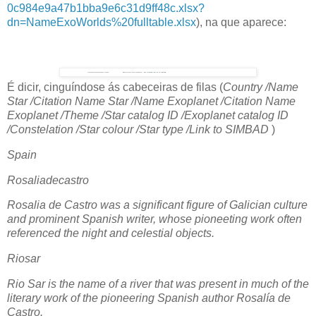
0c984e9a47b1bba9e6c31d9ff48c.xlsx?
dn=NameExoWorlds%20fulltable.xlsx
), na que aparece:
É dicir, cinguíndose ás cabeceiras de filas (
Country /Name
Star /Citation Name Star /Name Exoplanet /Citation Name
Exoplanet /Theme /Star catalog ID /Exoplanet catalog ID
/Constelation /Star colour /Star type /Link to SIMBAD
)
Spain
Rosaliadecastro
Rosalia de Castro was a significant figure of Galician culture
and prominent Spanish writer, whose pioneeting work often
referenced the night and celestial objects.
Riosar
Rio Sar is the name of a river that was present in much of the
literary work of the pioneering Spanish author Rosalía de
Castro.