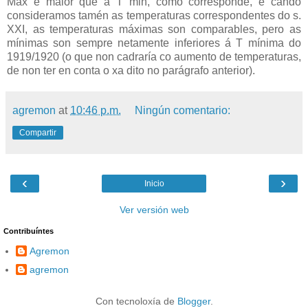
Máx e maior que a T min, como corresponde, e cando
consideramos tamén as temperaturas correspondentes do s.
XXI, as temperaturas máximas son comparables, pero as
mínimas son sempre netamente inferiores á T mínima do
1919/1920 (o que non cadraría co aumento de temperaturas,
de non ter en conta o xa dito no parágrafo anterior).
agremon
at
10:46 p.m.
Ningún comentario:
Compartir
‹
›
Inicio
Ver versión web
Contribuíntes
Agremon
agremon
Con tecnoloxía de
Blogger
.