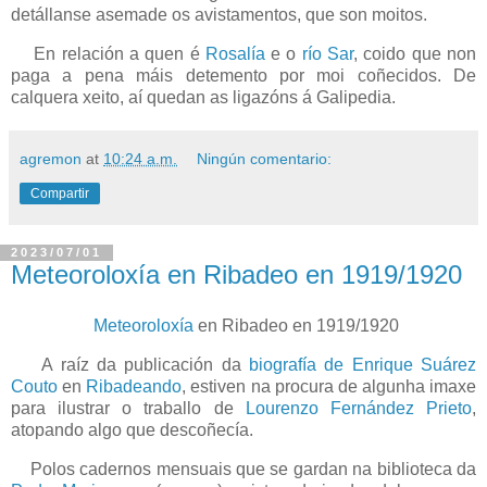
detállanse asemade os avistamentos, que son moitos.
En relación a q
uen é
Rosalía
e o
río Sar
, coido que non
paga a pena máis detemento por moi coñecidos. De
calquera xeito, aí quedan as ligazóns á Galipedia.
agremon
at
10:24 a.m.
Ningún comentario:
Compartir
2023/07/01
Meteoroloxía en Ribadeo en 1919/1920
Meteoroloxía
en Ribadeo en 1919/1920
A raíz da publicación da
biografía de Enrique Suárez
Couto
en
Ribadeando
, estiven na procura de algunha imaxe
para ilustrar o traballo de
Lourenzo Fernández Prieto
,
atopando algo que descoñecía.
Polos cadernos mensuais que se gardan na biblioteca da