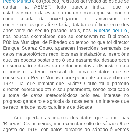
Pedro Murias
e os (poucos) rexistros derivados deles que se
gardan na AEMET, todo parecía indicar que o
establecemento da estación mereorolóxica que se montou
como aliada da investigación e transmisión de
coñecementos que alí se facía, databa do último terzo dos
anos vinte do século pasado. Mais, nas '
Riberas del Eo
',
nos poucos exemplares que se conservan na Biblioteca
Pública Municipal de Ribadeo do tempo no que foi director
Enrique Suárez Couto, aparecen insercións semanais de
datos meteorolóxicos recollidos nas instalacións. Insercións
que, en épocas posteriores ó seu pasamento, desaparecen
do semanario e da escea de documentos a disposición ata
o primeiro caderno mensual de toma de datos que se
conserva na Pedro Murias, correspondente a novembro de
1927. Hai que lembrar que Suárez Couto foi o primeiro
director, exercendo ata o seu pasamento, sendo explicable
a toma de datos meteorolóxicos polo seu interese no
progreso gandeiro e agrícola da nosa terra. un interese que
se recollería de novo xa a finais da década.
Aquí quedan as imaxes dos datos que atopei nas
'Riberas'. Os primeiros, nun exemplar solto do sábado 9 de
agosto de 1919, con datos tomados do sábado ó venres