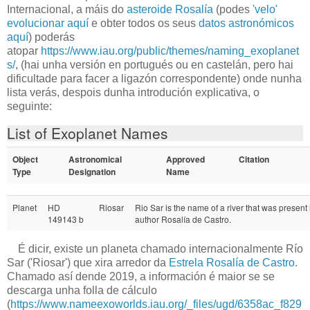
Internacional, a máis do
asteroide Rosalía
(podes
'velo'
evolucionar aquí
e obter todos os seus
datos astronómicos
aquí
) poderás
atopar
https://www.iau.org/public/themes/naming_exoplanet
s/
, (hai unha versión en portugués ou en castelán, pero hai
dificultade para facer a ligazón correspondente) onde nunha
lista verás, despois dunha introdución explicativa, o
seguinte:
List of Exoplanet Names
Object
Astronomical
Approved
Citation
Type
Designation
Name
Planet
HD
Riosar
Rio Sar is the name of a river that was present
149143 b
author Rosalía de Castro.
É dicir, existe un planeta chamado internacionalmente Río
Sar ('Riosar') que xira arredor da
Estrela Rosalía de Castro
.
Chamado así dende 2019, a información é maior se se
descarga unha folla de cálculo
(
https://www.nameexoworlds.iau.org/_files/ugd/6358ac_f829