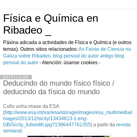
Física e Química en
Ribadeo _
Páxina adicada a actividades de Fí­sica e Quí­mica (e outros
temas). Outros sitios relacionados:
As Feiras de Ciencia na
Galiza
sobre Ribadeo, blog persoal do autor
antigo blog
persoal do autor
- Atención: úsanse cookies -
2013/12/08
Deducindo do mundo físico físico /
deducindo da física do mundo
Collo unha imaxe da ESA
(
http://www.esa.int/var/esa/storage/images/esa_multimedia/i
mages/2013/12/sicily/13434613-1-eng-
GB/Sicily_fullwidth.jpg?1386447761355
) a partir da
revista
semanal
: