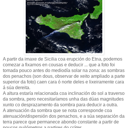
A partir da imaxe de Sicilia coa erupción do Etna, podemos
comezar a fixarnos en cousas e deducir ... que a foto foi
tomada pouco antes do mediodía solar na zona: as sombras
dos penachos (son dous, observar de xeito ampliado a parte
superior da foto) caen cara ó norte deles e lixeiramente cara
á súa dereita.
A altura estaría relacionada coa inclinación do sol a traverso
da sombra, pero necesitaríamos unha das dúas magnitudes
xunto co desprazamento da sombra para deducir a outra.
A atenuación da sombra que se nota corresponde coa
atenuación/dispersión dos penachos, e a súa separación da
terra parece que permanece abondo constante a partir de
poucos quilómetros a partires do cráter.