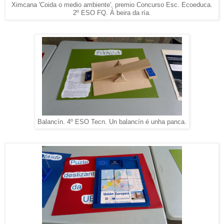
Ximcana 'Coida o medio ambiente', premio Concurso Esc. Ecoeduca.
2º ESO FQ. Á beira da ría.
Balancín. 4º ESO Tecn. Un balancín é unha panca.