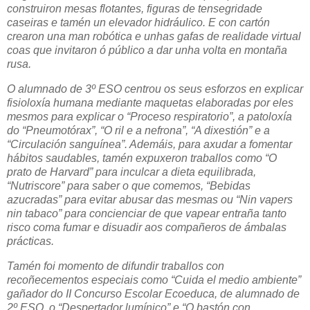
construiron mesas flotantes, figuras de tensegridade
caseiras e tamén un elevador hidráulico. E con cartón
crearon una man robótica e unhas gafas de realidade virtual
coas que invitaron ó público a dar unha volta en montaña
rusa.
O alumnado de 3º ESO centrou os seus esforzos en explicar
fisioloxía humana mediante maquetas elaboradas por eles
mesmos para explicar o “Proceso respiratorio”, a patoloxía
do “Pneumotórax”, “O ril e a nefrona”, “A dixestión” e a
“Circulación sanguínea”. Ademáis, para axudar a fomentar
hábitos saudables, tamén expuxeron traballos como “O
prato de Harvard” para inculcar a dieta equilibrada,
“Nutriscore” para saber o que comemos, “Bebidas
azucradas” para evitar abusar das mesmas ou “Nin vapers
nin tabaco” para concienciar de que vapear entraña tanto
risco coma fumar e disuadir aos compañeros de ámbalas
prácticas.
Tamén foi momento de difundir traballos con
recoñecementos especiais como “Cuida el medio ambiente”
gañador do II Concurso Escolar Ecoeduca, de alumnado de
2º ESO, o “Despertador lumínico” e “O bastón con