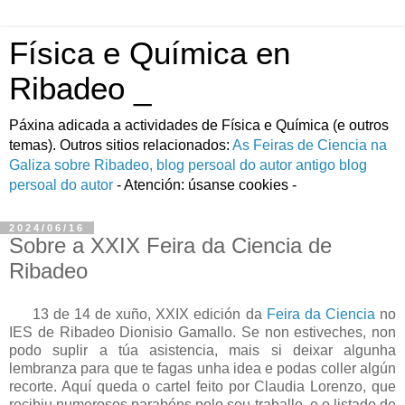
Física e Química en
Ribadeo _
Páxina adicada a actividades de Fí­sica e Quí­mica (e outros
temas). Outros sitios relacionados:
As Feiras de Ciencia na
Galiza
sobre Ribadeo, blog persoal do autor
antigo blog
persoal do autor
- Atención: úsanse cookies -
2024/06/16
Sobre a XXIX Feira da Ciencia de
Ribadeo
13 de 14 de xuño, XXIX edición da
Feira da Ciencia
no
IES de Ribadeo Dionisio Gamallo. Se non estiveches, non
podo suplir a túa asistencia, mais si deixar algunha
lembranza para que te fagas unha idea e podas coller algún
recorte. Aquí queda o cartel feito por Claudia Lorenzo, que
recibiu numerosos parabéns polo seu traballo, e o listado de