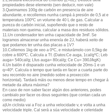
propiedades dese elemento (sen deducir, non vale)
3.Queimamos 100g de carbón en presencia de aire
abundante, e recollemos nunha campá á presión de 0,5 at e
temperatura 100ºC un volume de 40 L de gas. Calcular a
pureza do carbón inicial, supoñendo que o resto de
materiais non queima. calcular a masa dos residuos sólidos.
11.Un condensador ten unha capacidade de 3mF. Se
logramos almacenar unha enerxía de 2J, haberá xeito de
que podamos ter unha das placas a 1V?
10.Collemos 1kg de xeo a 0ºC, e misturámolo con 0,5kg de
cobre a 600ºC. Calcula a Tf. (Datos:Ce auga, 1cal/gºC; Leb
auga= 540cal/g; Lfus auga= 80cal/g; Ce Cu= 390J/kgK)
4.Un balón é disparado cunha velocidade de 20ms-1 e un
q=40º. Calcula o tempo que tarda en facer a cuarta parte do
seu recorrido no aire (medido sobre a proxección
horizontal). Tardará máis ou menos dese tempo en chegar á
metade da altura máxima?
En caso de non saber facer algún dos anteriores, podes
cambialo por facer os dous seguintes (que contan cada un
como medio)
a)Un ciclista vai a Foz a unha velocidade v, e volta a unha
velocidade triple. Cal será a súa velocidade e celeridade