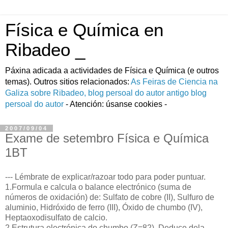
Física e Química en
Ribadeo _
Páxina adicada a actividades de Fí­sica e Quí­mica (e outros
temas). Outros sitios relacionados:
As Feiras de Ciencia na
Galiza
sobre Ribadeo, blog persoal do autor
antigo blog
persoal do autor
- Atención: úsanse cookies -
2007/09/04
Exame de setembro Física e Química
1BT
--- Lémbrate de explicar/razoar todo para poder puntuar.
1.Formula e calcula o balance electrónico (suma de
números de oxidación) de: Sulfato de cobre (II), Sulfuro de
aluminio, Hidróxido de ferro (III), Óxido de chumbo (IV),
Heptaoxodisulfato de calcio.
2.Estrutura electrónica do chumbo (Z=82). Deduce dela