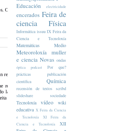
Educación
electricidade
Feira de
encerados
ciencia
Física
Informática
issuu
IX Feira da
Ciencia e Tecnoloxía
Matemáticas
Medio
Meteoroloxía
muller
e ciencia
Novas
ondas
Por que?
óptica
podcast
prácticas
publicación
Química
científica
recensión de textos
scribd
slideshare
sociedade
vídeo
Tecnoloxía
wiki
educativa
X Feira da Ciencia
e Tecnoloxía
XI Feira da
XII
Ciencia e Tecnoloxía
Feira da Ciencia e