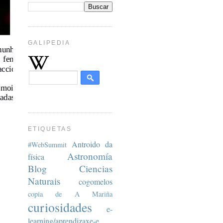
GALIPEDIA
ETIQUETAS
Antroido da
#WebSummit
Astronomía
física
Blog
Ciencias
Naturais
cogomelos
copia de A Mariña
curiosidades
e-
learning/aprendizaxe-e