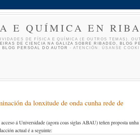
CA E QUÍMICA EN RIB
IVIDADES DE FÍ­SICA E QUÍ­MICA (E OUTROS TEMAS). OU
EIRAS DE CIENCIA NA GALIZA
SOBRE RIBADEO, BLOG P
O BLOG PERSOAL DO AUTOR
- ATENCIÓN: ÚSANSE COOKI
rminación da lonxitude de onda cunha rede de
e acceso á Universidade (agora coas siglas ABAU) teñen proposta unha
dacción actual é a seguinte: