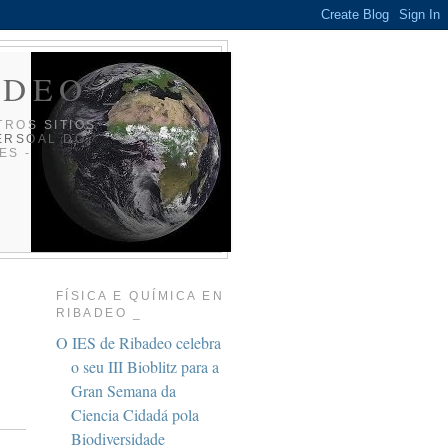
ADEO _
TROS SITIOS
ERSOAL DO
ES -
FÍSICA E QUÍMICA EN
RIBADEO _
O IES de Ribadeo celebra
o seu III Bioblitz para a
Gran Semana da
Ciencia Cidadá pola
Biodiversidade