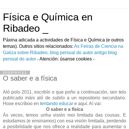
Física e Química en
Ribadeo _
Páxina adicada a actividades de Fí­sica e Quí­mica (e outros
temas). Outros sitios relacionados:
As Feiras de Ciencia na
Galiza
sobre Ribadeo, blog persoal do autor
antigo blog
persoal do autor
- Atención: úsanse cookies -
2020/03/21
O saber e a física
Aló polo 2011, escribín o que poño a continuación, sen telo
publicado máis aló de subilo a un repositorio secundario.
Hoxe escríboo en
tentando educar
e aquí. Aí vai:
O saber e a física
Ás veces, temos unha visión moi limitada das cousas. E
estudamos (e ensinamos) con esa visión limitada, perdendo
a posibilidade que nos ofrece a realidade para aumentar o