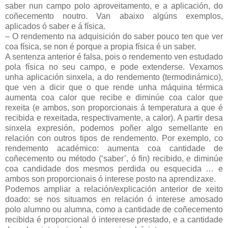
saber nun campo polo aproveitamento, e a aplicación, do
coñecemento noutro. Van abaixo algúns exemplos,
aplicados ó saber e á física.
– O rendemento na adquisición do saber pouco ten que ver
coa física, se non é porque a propia física é un saber.
A sentenza anterior é falsa, pois o rendemento ven estudado
pola física no seu campo, e pode extenderse. Vexamos
unha aplicación sinxela, a do rendemento (termodinámico),
que ven a dicir que o que rende unha máquina térmica
aumenta coa calor que recibe e diminúe coa calor que
rexeita (e ambos, son proporcionais á temperatura a que é
recibida e rexeitada, respectivamente, a calor). A partir desa
sinxela expresión, podemos poñer algo semellante en
relación con outros tipos de rendemento. Por exemplo, co
rendemento académico: aumenta coa cantidade de
coñecemento ou método (‘saber’, ó fin) recibido, e diminúe
coa candidade dos mesmos perdida ou esquecida … e
ambos son proporcionais ó interese posto na aprendizaxe.
Podemos ampliar a relación/explicación anterior de xeito
doado: se nos situamos en relación ó interese amosado
polo alumno ou alumna, como a cantidade de coñecemento
recibida é proporcional ó intererese prestado, e a cantidade