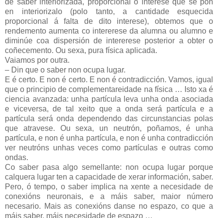
de saber interiorizada, proporcional ó interese que se pon
en interiorizalo (polo tanto, a cantidade esquecida
proporcional á falta de dito interese), obtemos que o
rendemento aumenta co intererese da alumna ou alumno e
diminúe coa dispersión de intererese posterior a obter o
coñecemento. Ou sexa, pura física aplicada.
Vaiamos por outra.
– Din que o saber non ocupa lugar.
E é certo. E non é certo. E non é contradicción. Vamos, igual
que o principio de complementareidade na física … Isto xa é
ciencia avanzada: unha partícula leva unha onda asociada
e viceversa, de tal xeito que a onda será partícula e a
partícula será onda dependendo das circunstancias polas
que atravese. Ou sexa, un neutrón, poñamos, é unha
partícula, e non é unha partícula, e non é unha contradicción
ver neutróns unhas veces como partículas e outras como
ondas.
Co saber pasa algo semellante: non ocupa lugar porque
calquera lugar ten a capacidade de xerar información, saber.
Pero, ó tempo, o saber implica na xente a necesidade de
conexións neuronais, e a máis saber, maior número
necesario. Mais as conexións danse no espazo, co que a
máis saber, máis necesidade de espazo …