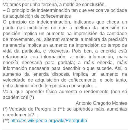
Vaiamos por unha terceira, a modo de conclusión.
– O principio de indeterminación ten que ver coa velocidade
de adquisición de coñecementos
O principio de indeterminación, indícanos que chega un
punto nas medicións no que a mellora da precisión na
posición implica un aumento na imprecisión da cantidade
de movemento, ou, alternativamente, a mellora da precisión
na enerxía implica un aumento na imprecisión do tempo de
vida da partícula, e viceversa. Pois ben, a enerxía está
relacionada coa información: a máis información, mais
enerxía necesaria para gardala; a máis enerxía, máis
información necesaria para describir o que sucede. Así, o
aumento da enerxía disposta implica un aumento na
velocidade de adquisición do coñecemento, e polo tanto,
unha diminución do tempo para conseguilo…
Vaia, que aprender física aumenta o rendemento (non só
académico)! (*)
Antonio Gregorio Montes
(*) Verdade de Perogrullo (**): se aprendes máis, aumentas
o rendemento? …
(**)
http://es.wikipedia.org/wiki/Perogrullo