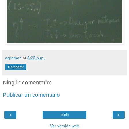
agremon
at
8:23 p.m.
Compartir
Ningún comentario:
Publicar un comentario
‹
›
Inicio
Ver versión web