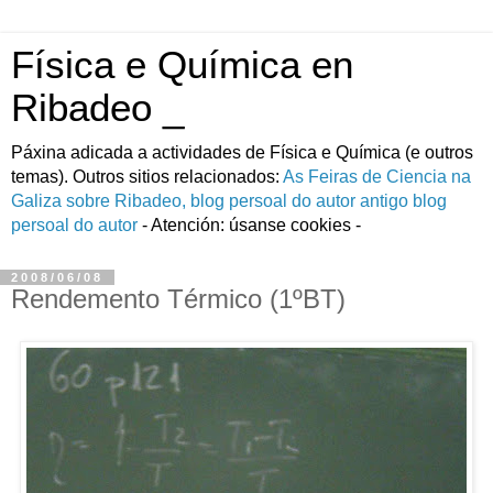
Física e Química en
Ribadeo _
Páxina adicada a actividades de Fí­sica e Quí­mica (e outros
temas). Outros sitios relacionados:
As Feiras de Ciencia na
Galiza
sobre Ribadeo, blog persoal do autor
antigo blog
persoal do autor
- Atención: úsanse cookies -
2008/06/08
Rendemento Térmico (1ºBT)