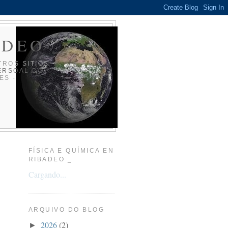
ADEO _
TROS SITIOS
ERSOAL DO
ES -
FÍSICA E QUÍMICA EN
RIBADEO _
Cargando...
ARQUIVO DO BLOG
2026
(2)
►