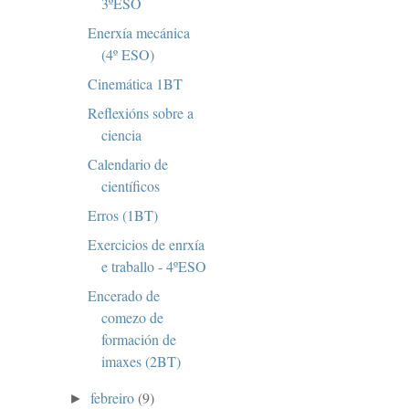
3ºESO
Enerxía mecánica
(4º ESO)
Cinemática 1BT
Reflexións sobre a
ciencia
Calendario de
científicos
Erros (1BT)
Exercicios de enrxía
e traballo - 4ºESO
Encerado de
comezo de
formación de
imaxes (2BT)
febreiro
(9)
►