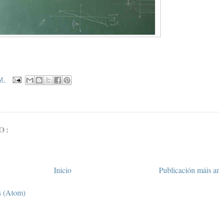
M.
O:
Inicio
Publicación máis a
s (Atom)