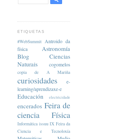
ETIQUETAS
Antroido da
#WebSummit
Astronomía
física
Blog
Ciencias
Naturais
cogomelos
copia de A Mariña
curiosidades
e-
learning/aprendizaxe-e
Educación
electricidade
Feira de
encerados
ciencia
Física
Informática
issuu
IX Feira da
Ciencia e Tecnoloxía
Matemáticas
Medio