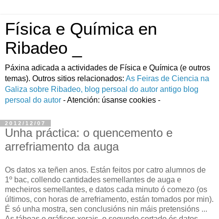
Física e Química en
Ribadeo _
Páxina adicada a actividades de Fí­sica e Quí­mica (e outros
temas). Outros sitios relacionados:
As Feiras de Ciencia na
Galiza
sobre Ribadeo, blog persoal do autor
antigo blog
persoal do autor
- Atención: úsanse cookies -
2012/12/07
Unha práctica: o quencemento e
arrefriamento da auga
Os datos xa teñen anos. Están feitos por catro alumnos de
1º bac, collendo cantidades semellantes de auga e
mecheiros semellantes, e datos cada minuto ó comezo (os
últimos, con horas de arrefriamento, están tomados por min).
É só unha mostra, sen conclusións nin máis pretensións ...
As táboas e gráficos xerais, o segundo cortado ós datos