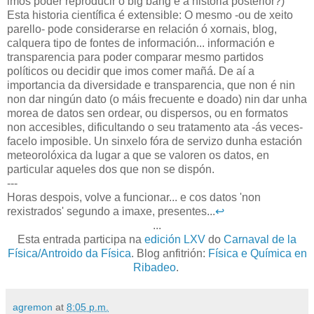
imos poder reproducir o big bang e a historia posterior?)
Esta historia científica é extensible: O mesmo -ou de xeito
parello- pode considerarse en relación ó xornais, blog,
calquera tipo de fontes de información... información e
transparencia para poder comparar mesmo partidos
políticos ou decidir que imos comer mañá. De aí a
importancia da diversidade e transparencia, que non é nin
non dar ningún dato (o máis frecuente e doado) nin dar unha
morea de datos sen ordear, ou dispersos, ou en formatos
non accesibles, dificultando o seu tratamento ata -ás veces-
facelo imposible. Un sinxelo fóra de servizo dunha estación
meteorolóxica da lugar a que se valoren os datos, en
particular aqueles dos que non se dispón.
---
Horas despois, volve a funcionar... e cos datos 'non
rexistrados' segundo a imaxe, presentes...
↩
...
Esta entrada participa na
edición LXV
do
Carnaval de la
Física/Antroido da Física
. Blog anfitrión:
Física e Química en
Ribadeo
.
agremon
at
8:05 p.m.