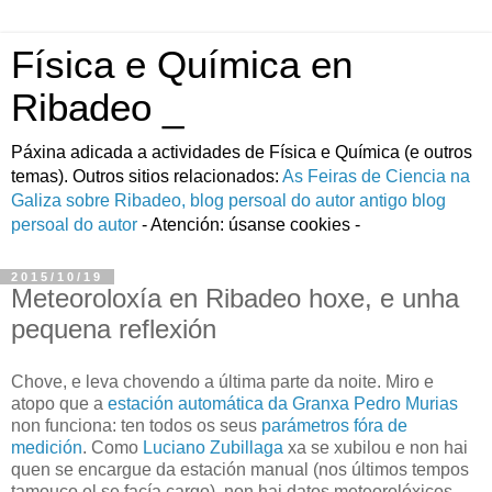
Física e Química en
Ribadeo _
Páxina adicada a actividades de Fí­sica e Quí­mica (e outros
temas). Outros sitios relacionados:
As Feiras de Ciencia na
Galiza
sobre Ribadeo, blog persoal do autor
antigo blog
persoal do autor
- Atención: úsanse cookies -
2015/10/19
Meteoroloxía en Ribadeo hoxe, e unha
pequena reflexión
Chove, e leva chovendo a última parte da noite. Miro e
atopo que a
estación automática da Granxa Pedro Murias
non funciona: ten todos os seus
parámetros fóra de
medición
. Como
Luciano Zubillaga
xa se xubilou e non hai
quen se encargue da estación manual (nos últimos tempos
tamouco el se facía cargo), non hai datos meteorolóxicos