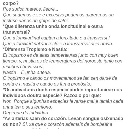
corpo?
Pos sudor, mareos, fiebre...
Que sudemos e se e excesivo podemos marearnos ou
incluso danos un golpe de calor.
*Que diferenza unha onda lonxitudinal e outra
transversal?
Que a lonxitudinal captan a lonxitude e a transversal
Que a lonxitudinal vai recto e a transversal acia arriva
*Diferenza Tropismo e Nastia:
El tropismo es de altas temperaturas junto con muy buen
tiempo, y, nastia es de temperaturas del noroeste junto con
muchos chuvascos.
Nastia = E unha arteria.
O tropismo e cando os movementos se fan sen darse de
conta e a nastia e cando os fan a propósito.
*Os individuos dunha especie poden reproducirse cos
individuos doutra especie? Razoa o por que:
Non. Porque algunhas especies levanse mal e tamén cada
unha ten o seu territorio.
Depende do individuo
*As arterias saen do corazón. Levan sangue osixenada
ou non?
Si, xa que o corazón ademais de bombear a