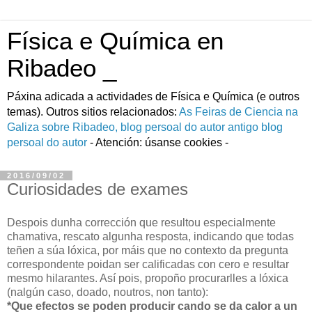
Física e Química en
Ribadeo _
Páxina adicada a actividades de Fí­sica e Quí­mica (e outros
temas). Outros sitios relacionados:
As Feiras de Ciencia na
Galiza
sobre Ribadeo, blog persoal do autor
antigo blog
persoal do autor
- Atención: úsanse cookies -
2016/09/02
Curiosidades de exames
Despois dunha corrección que resultou especialmente
chamativa, rescato algunha resposta, indicando que todas
teñen a súa lóxica, por máis que no contexto da pregunta
correspondente poidan ser calificadas con cero e resultar
mesmo hilarantes. Así pois, propoño procurarlles a lóxica
(nalgún caso, doado, noutros, non tanto):
*Que efectos se poden producir cando se da calor a un