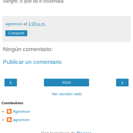
sangre, o que fai é osixenala.
agremon
at
1:03 p.m.
Compartir
Ningún comentario:
Publicar un comentario
‹
›
Inicio
Ver versión web
Contribuíntes
Agremon
agremon