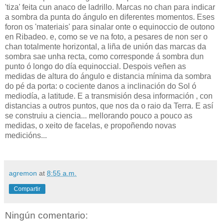
'tiza' feita cun anaco de ladrillo. Marcas no chan para indicar
a sombra da punta do ángulo en diferentes momentos. Eses
foron os 'materiais' para sinalar onte o equinoccio de outono
en Ribadeo. e, como se ve na foto, a pesares de non ser o
chan totalmente horizontal, a liña de unión das marcas da
sombra sae unha recta, como corresponde á sombra dun
punto ó longo do día equinoccial. Despois veñen as
medidas de altura do ángulo e distancia mínima da sombra
do pé da porta: o cociente danos a inclinación do Sol ó
mediodía, a latitude. E a transmisión desa información , con
distancias a outros puntos, que nos da o raio da Terra. E así
se construiu a ciencia... mellorando pouco a pouco as
medidas, o xeito de facelas, e propoñendo novas
medicións...
agremon
at
8:55 a.m.
Compartir
Ningún comentario: