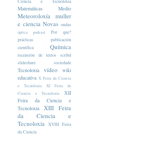
Ciencia e Tecnoloxía
Matemáticas
Medio
Meteoroloxía
muller
e ciencia
Novas
ondas
Por que?
óptica
podcast
prácticas
publicación
Química
científica
recensión de textos
scribd
slideshare
sociedade
vídeo
Tecnoloxía
wiki
educativa
X Feira da Ciencia
e Tecnoloxía
XI Feira da
XII
Ciencia e Tecnoloxía
Feira da Ciencia e
XIII Feira
Tecnoloxía
da Ciencia e
Tecnoloxía
XVIII Feira
da Ciencia