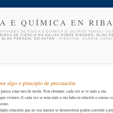
CA E QUÍMICA EN RIB
IVIDADES DE FÍ­SICA E QUÍ­MICA (E OUTROS TEMAS). OU
EIRAS DE CIENCIA NA GALIZA
SOBRE RIBADEO, BLOG P
O BLOG PERSOAL DO AUTOR
- ATENCIÓN: ÚSANSE COOKI
r algo o principio de precaución
 parece estar moi de moda. Non obstante, cada vez se ve máis a súa
e vivimos. E cada vez se nota máis a súa falta en relación a cousas 
ozono.
ples relacións que no seu interior se desenvolven poden convertir a pri