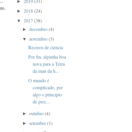
..
2019
(31)
►
to,
2018
(24)
►
2017
(38)
▼
decembro
(4)
►
novembro
(3)
▼
Recreos de ciencia
Por fin, algunha boa
nova para a Terra
da man da h...
O mundo é
complicado, por
algo o principio
de prec...
outubro
(4)
►
setembro
(1)
►