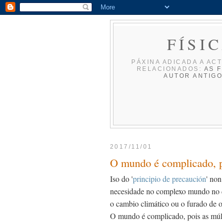
FÍSI
PÁXINA ADICADA A ACT
RELACIONADOS:
AS F
AUTOR
ANTIG
2017/11/01
O mundo é complicado, po
Iso do '
principio de precaución
' non
necesidade no complexo mundo no qu
o cambio climático ou o furado de 
O mundo é complicado, pois as múlti