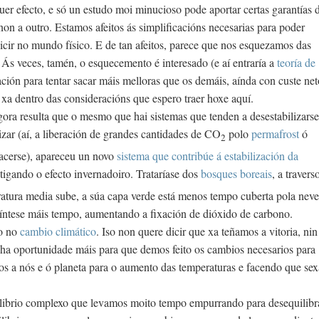
uer efecto, e só un estudo moi minucioso pode aportar certas garantías 
non a outro. Estamos afeitos ás simplificacións necesarias para poder
dicir no mundo físico. E de tan afeitos, parece que nos esquezamos das
 Ás veces, tamén, o esquecemento é interesado (e aí entraría a
teoría de
ión para tentar sacar máis melloras que os demáis, aínda con custe net
 xa dentro das consideracións que espero traer hoxe aquí.
gora resulta que o mesmo que hai sistemas que tenden a desestabilizarse
zar (aí, a liberación de grandes cantidades de CO
polo
permafrost
ó
2
facerse), apareceu un novo
sistema que contribúe á estabilización da
itigando o efecto invernadoiro. Trataríase dos
bosques boreais
, a travers
atura media sube, a súa capa verde está menos tempo cuberta pola neve
osíntese máis tempo, aumentando a fixación de dióxido de carbono.
do no
cambio climático
. Iso non quere dicir que xa teñamos a vitoria, nin
a oportunidade máis para que demos feito os cambios necesarios para
os a nós e ó planeta para o aumento das temperaturas e facendo que sex
librio complexo que levamos moito tempo empurrando para desequilibra