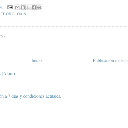
M.
ETEOROLOXÍA
O:
Inicio
Publicación máis a
s (Atom)