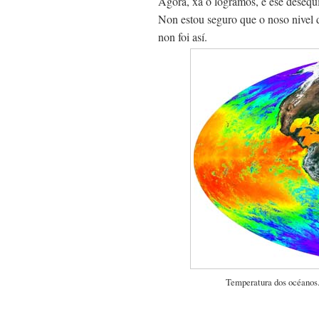
Agora, xa o logramos, e ese desequ
Non estou seguro que o noso nivel
non foi así.
Temperatura dos océanos