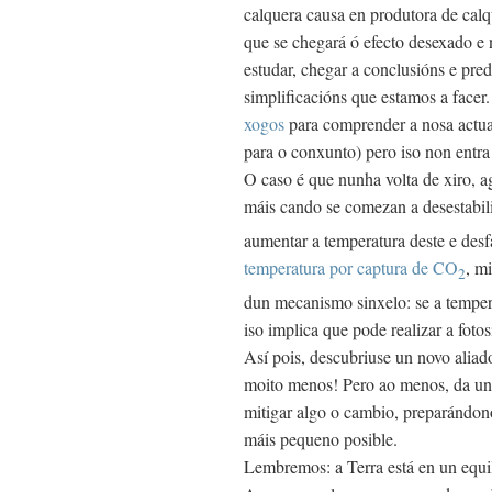
calquera causa en produtora de calq
que se chegará ó efecto desexado e 
estudar, chegar a conclusións e pre
simplificacións que estamos a facer.
xogos
para comprender a nosa actuac
para o conxunto) pero iso non entra
O caso é que nunha volta de xiro, a
máis cando se comezan a desestabili
aumentar a temperatura deste e des
temperatura por captura de CO
, m
2
dun mecanismo sinxelo: se a temper
iso implica que pode realizar a fot
Así pois, descubriuse un novo alia
moito menos! Pero ao menos, da unh
mitigar algo o cambio, preparándon
máis pequeno posible.
Lembremos: a Terra está en un equi