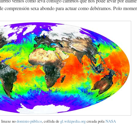
ilibrio vemos como leva consigo cambios que nos pode levar por diante.
 de comprensión sexa abondo para actuar como debéramos. Polo momen
. Imaxe no
dominio público
, collida de
gl.wikipedia.org
creada pola
NASA