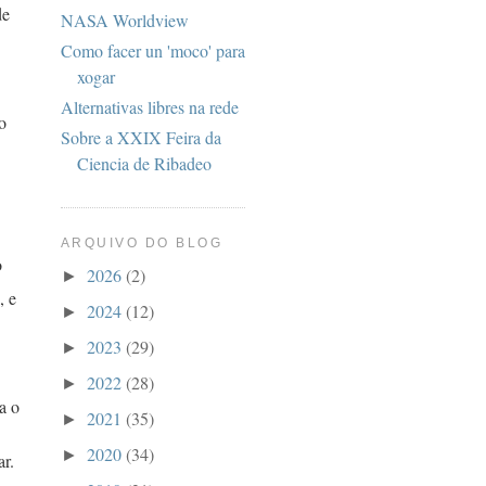
de
NASA Worldview
Como facer un 'moco' para
xogar
Alternativas libres na rede
o
Sobre a XXIX Feira da
Ciencia de Ribadeo
ARQUIVO DO BLOG
o
2026
(2)
►
, e
2024
(12)
►
2023
(29)
►
2022
(28)
►
a o
2021
(35)
►
2020
(34)
►
r.