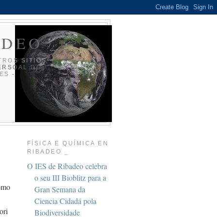
ADEO _
TROS SITIOS
ERSOAL DO
ES -
FÍSICA E QUÍMICA EN
RIBADEO _
O IES de Ribadeo celebra
o seu III Bioblitz para a
como
Gran Semana da
Ciencia Cidadá pola
ori
Biodiversidade