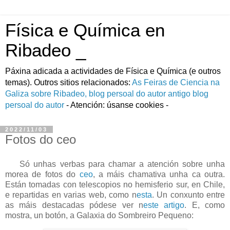
Física e Química en
Ribadeo _
Páxina adicada a actividades de Fí­sica e Quí­mica (e outros
temas). Outros sitios relacionados:
As Feiras de Ciencia na
Galiza
sobre Ribadeo, blog persoal do autor
antigo blog
persoal do autor
- Atención: úsanse cookies -
2022/11/03
Fotos do ceo
Só unhas verbas para chamar a atención sobre unha
morea de fotos do
ceo
, a máis chamativa unha ca outra.
Están tomadas con telescopios no hemisferio sur, en Chile,
e repartidas en varias web, como n
esta
. Un conxunto entre
as máis destacadas pódese ver n
este artigo
. E, como
mostra, un botón, a Galaxia do Sombreiro Pequeno: