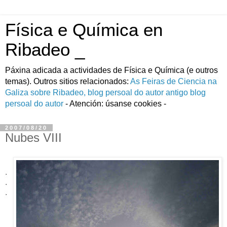
Física e Química en
Ribadeo _
Páxina adicada a actividades de Fí­sica e Quí­mica (e outros
temas). Outros sitios relacionados:
As Feiras de Ciencia na
Galiza
sobre Ribadeo, blog persoal do autor
antigo blog
persoal do autor
- Atención: úsanse cookies -
2007/08/20
Nubes VIII
.
.
.