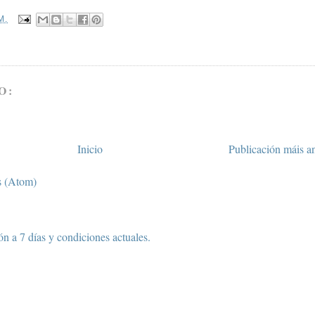
M.
O:
Inicio
Publicación máis a
s (Atom)