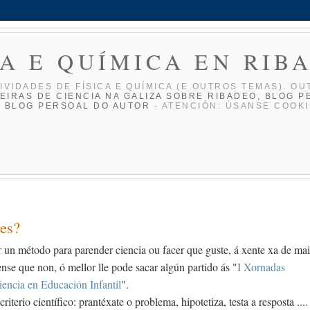
CA E QUÍMICA EN RIB
IVIDADES DE FÍ­SICA E QUÍ­MICA (E OUTROS TEMAS). OU
EIRAS DE CIENCIA NA GALIZA
SOBRE RIBADEO, BLOG P
O BLOG PERSOAL DO AUTOR
- ATENCIÓN: ÚSANSE COOKI
res?
ar un método para parender ciencia ou facer que guste, á xente xa de ma
nse que non, ó mellor lle pode sacar algún partido ás "
I Xornadas
iencia en Educación Infantil
".
iterio científico: prantéxate o problema, hipotetiza, testa a resposta ....