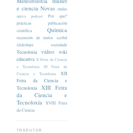
Meteoroloxía
muller
e ciencia
Novas
ondas
Por que?
óptica
podcast
prácticas
publicación
Química
científica
recensión de textos
scribd
slideshare
sociedade
vídeo
Tecnoloxía
wiki
educativa
X Feira da Ciencia
e Tecnoloxía
XI Feira da
XII
Ciencia e Tecnoloxía
Feira da Ciencia e
XIII Feira
Tecnoloxía
da Ciencia e
Tecnoloxía
XVIII Feira
da Ciencia
TRADUTOR