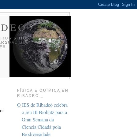
ADEO _
TROS SITIOS
ERSOAL DO
ES -
FÍSICA E QUÍMICA EN
RIBADEO _
O IES de Ribadeo celebra
ior
o seu III Bioblitz para a
Gran Semana da
Ciencia Cidadá pola
Biodiversidade