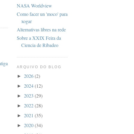
NASA Worldview
Como facer un 'moco' para
xogar
Alternativas libres na rede
Sobre a XXIX Feira da
Ciencia de Ribadeo
ntiga
ARQUIVO DO BLOG
2026
(2)
►
2024
(12)
►
2023
(29)
►
2022
(28)
►
2021
(35)
►
2020
(34)
►