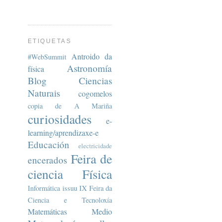
ETIQUETAS
Antroido da
#WebSummit
Astronomía
física
Blog
Ciencias
Naturais
cogomelos
copia de A Mariña
curiosidades
e-
learning/aprendizaxe-e
Educación
electricidade
Feira de
encerados
ciencia
Física
Informática
issuu
IX Feira da
Ciencia e Tecnoloxía
Matemáticas
Medio