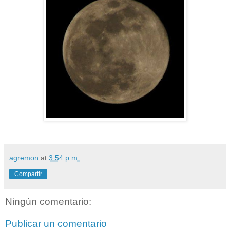
agremon
at
3:54 p.m.
Compartir
Ningún comentario:
Publicar un comentario