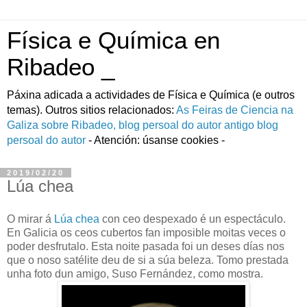
Física e Química en
Ribadeo _
Páxina adicada a actividades de Fí­sica e Quí­mica (e outros
temas). Outros sitios relacionados:
As Feiras de Ciencia na
Galiza
sobre Ribadeo, blog persoal do autor
antigo blog
persoal do autor
- Atención: úsanse cookies -
2019/02/20
Lúa chea
O mirar á
Lúa chea
con ceo despexado é un espectáculo.
En Galicia os ceos cubertos fan imposible moitas veces o
poder desfrutalo. Esta noite pasada foi un deses días nos
que o noso satélite deu de si a súa beleza. Tomo prestada
unha foto dun amigo, Suso Fernández, como mostra.