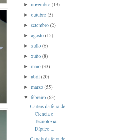
novembro
(19)
►
outubro
(5)
►
setembro
(2)
►
agosto
(15)
►
xullo
(6)
►
xuño
(8)
►
maio
(33)
►
abril
(20)
►
marzo
(55)
►
febreiro
(63)
▼
Carteis da feira de
Ciencia e
Tecnoloxía:
Díptico ...
Carteis da feira de