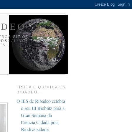
ADEO _
TROS SITIOS
ERSOAL DO
ES -
FÍSICA E QUÍMICA EN
RIBADEO _
O IES de Ribadeo celebra
o seu III Bioblitz para a
Gran Semana da
Ciencia Cidadá pola
Biodiversidade