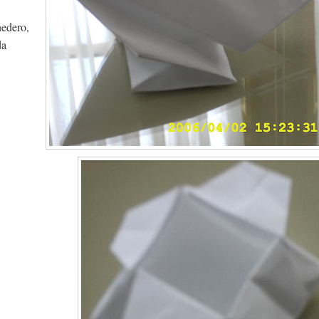
nedero,
da