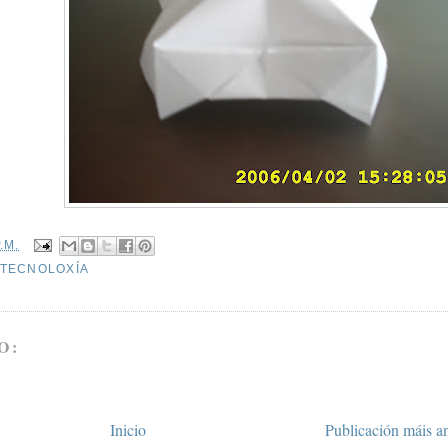
.M.
E TECNOLOXÍA
O:
Inicio
Publicación máis a