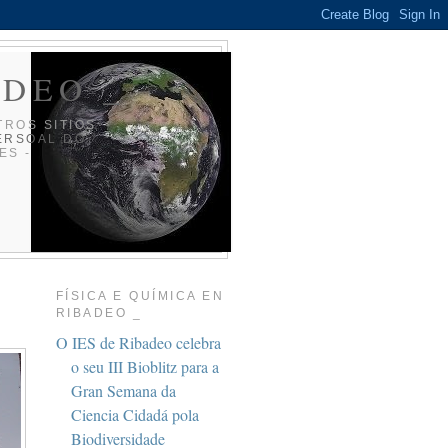
ADEO _
TROS SITIOS
ERSOAL DO
ES -
FÍSICA E QUÍMICA EN
RIBADEO _
O IES de Ribadeo celebra
o seu III Bioblitz para a
Gran Semana da
Ciencia Cidadá pola
Biodiversidade