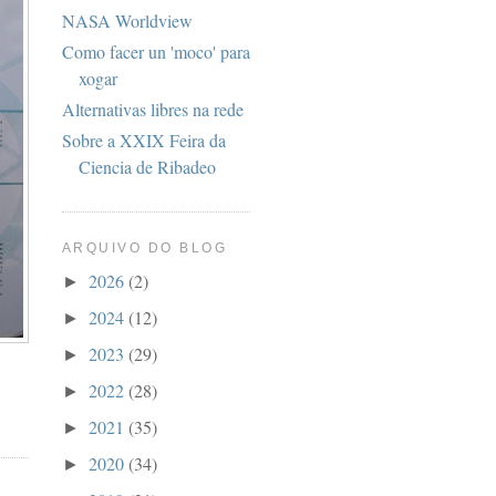
NASA Worldview
Como facer un 'moco' para
xogar
Alternativas libres na rede
Sobre a XXIX Feira da
Ciencia de Ribadeo
ARQUIVO DO BLOG
2026
(2)
►
2024
(12)
►
2023
(29)
►
2022
(28)
►
2021
(35)
►
2020
(34)
►