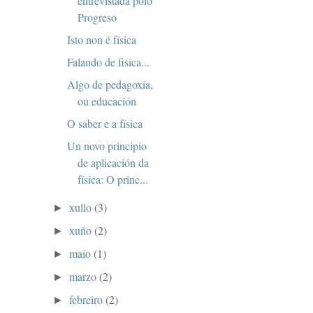
entrevistada polo
Progreso
Isto non é física
Falando de fisica...
Algo de pedagoxía,
ou educación
O saber e a física
Un novo principio
de aplicación da
física: O princ...
xullo
(3)
►
xuño
(2)
►
maio
(1)
►
marzo
(2)
►
febreiro
(2)
►