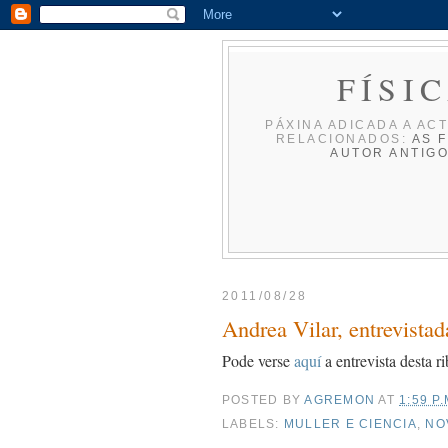
FÍSI
PÁXINA ADICADA A ACT
RELACIONADOS:
AS F
AUTOR
ANTIG
2011/08/28
Andrea Vilar, entrevista
Pode verse
aquí
a entrevista desta r
POSTED BY
AGREMON
AT
1:59 P.
LABELS:
MULLER E CIENCIA
,
NO