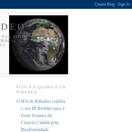
ADEO _
TROS SITIOS
ERSOAL DO
ES -
FÍSICA E QUÍMICA EN
RIBADEO _
O IES de Ribadeo celebra
o seu III Bioblitz para a
Gran Semana da
Ciencia Cidadá pola
Biodiversidade