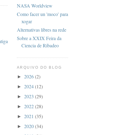
NASA Worldview
Como facer un 'moco' para
xogar
Alternativas libres na rede
Sobre a XXIX Feira da
ntiga
Ciencia de Ribadeo
ARQUIVO DO BLOG
2026
(2)
►
2024
(12)
►
2023
(29)
►
2022
(28)
►
2021
(35)
►
2020
(34)
►