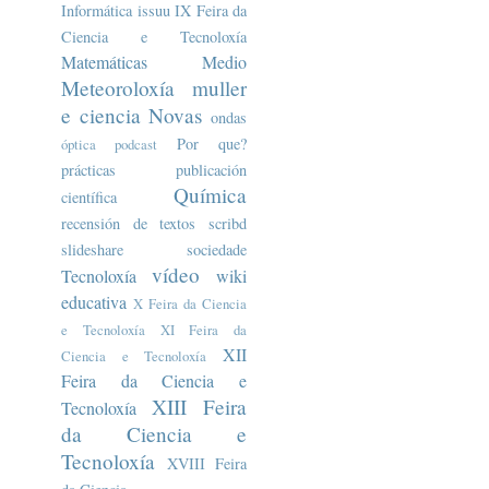
Informática
issuu
IX Feira da
Ciencia e Tecnoloxía
Matemáticas
Medio
Meteoroloxía
muller
e ciencia
Novas
ondas
Por que?
óptica
podcast
prácticas
publicación
Química
científica
recensión de textos
scribd
slideshare
sociedade
vídeo
Tecnoloxía
wiki
educativa
X Feira da Ciencia
e Tecnoloxía
XI Feira da
XII
Ciencia e Tecnoloxía
Feira da Ciencia e
XIII Feira
Tecnoloxía
da Ciencia e
Tecnoloxía
XVIII Feira